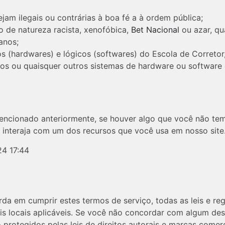
jam ilegais ou contrárias à boa fé a à ordem pública;
 de natureza racista, xenofóbica,
Bet Nacional
ou azar, qu
anos;
s (hardwares) e lógicos (softwares) do Escola de Corretor,
ticos ou quaisquer outros sistemas de hardware ou softwar
ncionado anteriormente, se houver algo que você não tem
o interaja com um dos recursos que você usa em nosso site
24 17:44
rda em cumprir estes termos de serviço, todas as leis e reg
is locais aplicáveis. Se você não concordar com algum des
o protegidos pelas leis de direitos autorais e marcas comerc